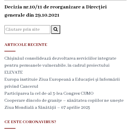
i
Decizia nr.10/11 de reorganizare a Direcției
a
generale din 29.10.2021
l
ă
ARTICOLE RECENTE
C
o
Chișinăul consolidează dezvoltarea serviciilor integrate
pentru persoanele vulnerabile, în cadrul proiectului
n
ELEVATE
d
Europa instituie Ziua Europeană a Educației și Informării
privind Cancerul
u
Participarea la cel de-al 3-lea Congres CUMO
c
Cooperare dincolo de granițe – sănătatea copiilor ne unește
Ziua Mondială a Sănătății – 07 aprilie 2025
e
r
CE ESTE CORONAVIRUS?