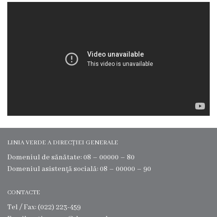
e
a
Ş
e
f
D
i
r
LINIA VERDE A DIRECȚIEI GENERALE
e
Domeniul de sănătate: 08 – 00000 – 80
c
Domeniul asistenţă socială: 08 – 00000 – 90
ţ
CONTACTE
i
Tel / Fax: (022) 223-459