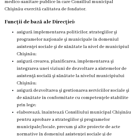
medico-sanitare publice în care Consiliul municipal
l
Chişinău exercită calitatea de fondator.
ă
Funcții de bază ale Direcţiei:
a
asigură implementarea politicilor, strategiilor şi
programelor naţionale şi municipale în domeniul
s
asistenţei sociale şi de sănătate la nivel de municipiul
i
Chişinău;
asigură crearea, planificarea, implementarea şi
s
integrarea unei viziuni de dezvoltare a sistemelor de
t
asistenţă socială şi sănătate la nivelul municipiului
Chişinău;
e
asigură dezvoltarea şi gestionarea serviciilor sociale şi
n
de sănătate în conformitate cu competenţele stabilite
prin lege;
ț
elaborează, înaintează Consiliului municipal Chișinău
ă
pentru aprobare a strategiilor şi programelor
municipale/locale, precum şi alte proiecte de acte
m
normative în domeniul asistenței sociale şi de