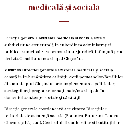
i
medicală și socială
r
e
c
Direcția generală asistență medicală și socială
este o
ț
subdiviziune structurală în subordinea administrației
publice municipale, cu personalitate juridică, înființată prin
i
decizia Consiliului municipal Chișinău.
a
Misiunea
Direcției generale asistență medicală și socială
g
constă în îmbunătăţirea calităţii vieţii persoanelor/familiilor
din municipiul Chişinău, prin implementarea politicilor,
e
strategiilor şi programelor naţionale/municipale în
n
domeniul asistenţei sociale şi sănătăţii.
e
Direcţia generală coordonează activitatea Direcţiilor
r
teritoriale de asistenţă socială (Botanica, Buiucani, Centru,
Ciocana şi Râşcani), Centrului din subordine şi instituţiilor
a