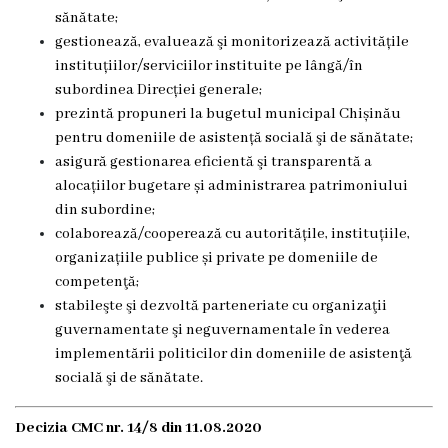
e
sănătate;
gestionează, evaluează şi monitorizează activitățile
d
instituțiilor/serviciilor instituite pe lângă/în
i
subordinea Direcției generale;
prezintă propuneri la bugetul municipal Chișinău
c
pentru domeniile de asistență socială şi de sănătate;
a
asigură gestionarea eficientă şi transparentă a
alocațiilor bugetare și administrarea patrimoniului
l
din subordine;
ă
colaborează/cooperează cu autoritățile, instituțiile,
organizațiile publice și private pe domeniile de
ș
competenţă;
i
stabileşte şi dezvoltă parteneriate cu organizaţii
guvernamentate şi neguvernamentale în vederea
s
implementării politicilor din domeniile de asistenţă
o
socială şi de sănătate.
c
Decizia CMC nr. 14/8 din 11.08.2020