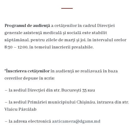
i
r
e
Programul de audiență
a cetățenilor în cadrul Direcției
generale asistență medicală și socială este stabilit
c
săptămânal, pentru zilele de marți și joi, în intervalul orelor
ț
8:30 – 12:00, în temeiul înscrierii prealabile.
i
a
*
Înscrierea cetățenilor
în audiență se realizează în baza
g
cererilor depuse în scris:
e
– la sediul Direcției din str. București 35 sau
n
– la sediul Primăriei municipiului Chișinău, intrarea din str.
Vlaicu Pârcălab
e
r
– la adresa electronică
anticamera@dgams.md
a