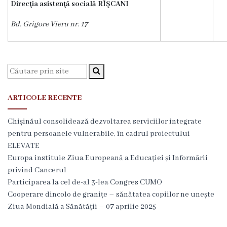
e
Direcţia asistenţă socială RÎŞCANI
a
Bd. Grigore Vieru nr. 17
Ş
e
f
ARTICOLE RECENTE
D
i
Chișinăul consolidează dezvoltarea serviciilor integrate
pentru persoanele vulnerabile, în cadrul proiectului
r
ELEVATE
e
Europa instituie Ziua Europeană a Educației și Informării
privind Cancerul
c
Participarea la cel de-al 3-lea Congres CUMO
ţ
Cooperare dincolo de granițe – sănătatea copiilor ne unește
Ziua Mondială a Sănătății – 07 aprilie 2025
i