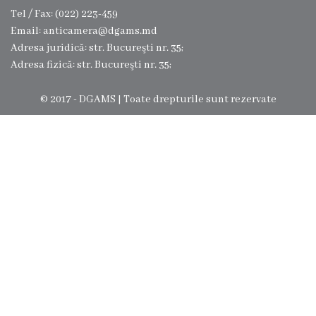
t
Tel / Fax: (022) 223-459
Email: anticamera@dgams.md
r
Adresa juridică: str. Bucureşti nr. 35;
u
Adresa fizică: str. Bucureşti nr. 35;
c
© 2017 - DGAMS | Toate drepturile sunt rezervate
t
u
r
a
D
i
r
e