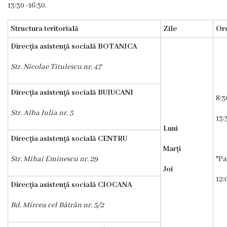
i
13:30 -16:30.
a
Structura teritorială
Zile
Or
l
Direcţia asistenţă socială BOTANICA
ă
Str. Nicolae Titulescu nr. 47
C
Direcţia asistenţă socială BUIUCANI
o
8:3
Str. Alba Iulia nr. 5
n
13:
Luni
d
Direcţia asistenţă socială CENTRU
Marți
u
Str. Mihai Eminescu nr. 29
*P
Joi
c
12:
Direcţia asistenţă socială CIOCANA
e
Bd. Mircea cel Bătrân nr. 5/2
r