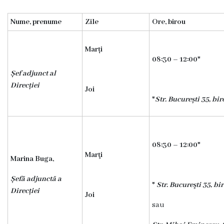
l
Nume, prenume
Zile
Ore, birou
ă
Marți
a
08:30 – 12:00*
s
Șef adjunct al
Direcției
i
Joi
*
Str. București 35, birou
s
t
e
08:30 – 12:00*
Marţi
n
Marina Buga,
ț
Șefă adjunctă a
*
Str. Bucureşti 35, biro
Direcției
ă
Joi
sau
m