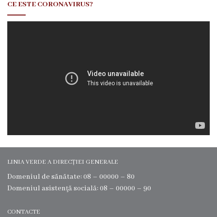
e
CE ESTE CORONAVIRUS?
Ş
e
f
a
d
j
u
n
LINIA VERDE A DIRECȚIEI GENERALE
c
Domeniul de sănătate: 08 – 00000 – 80
t
Domeniul asistenţă socială: 08 – 00000 – 90
S
CONTACTE