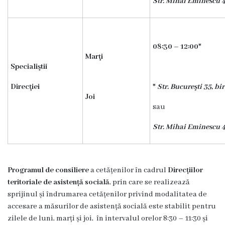
Str. Mihai Eminescu 42
e
d
i
08:30 – 12:00*
Marţi
c
Specialiştii
a
Direcţiei
*
Str. Bucureşti 35, biro
Joi
l
sau
ă
Str. Mihai Eminescu 42
ș
i
s
Programul de consiliere
a cetățenilor în cadrul
Direcțiilor
teritoriale de asistență socială
, prin care se realizează
o
sprijinul și îndrumarea cetățenilor privind modalitatea de
c
accesare a măsurilor de asistență socială este stabilit pentru
zilele de luni, marți și joi, în intervalul orelor 8:30 – 11:30 și