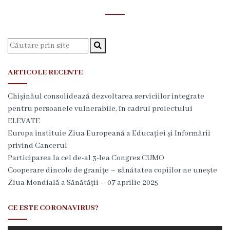
i
r
e
c
ARTICOLE RECENTE
ț
Chișinăul consolidează dezvoltarea serviciilor integrate
i
pentru persoanele vulnerabile, în cadrul proiectului
a
ELEVATE
Europa instituie Ziua Europeană a Educației și Informării
g
privind Cancerul
e
Participarea la cel de-al 3-lea Congres CUMO
Cooperare dincolo de granițe – sănătatea copiilor ne unește
n
Ziua Mondială a Sănătății – 07 aprilie 2025
e
CE ESTE CORONAVIRUS?
r
a