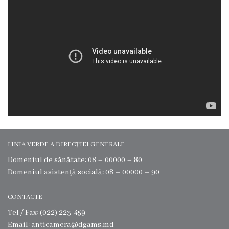
l
ă
a
s
i
s
t
e
LINIA VERDE A DIRECȚIEI GENERALE
Domeniul de sănătate: 08 – 00000 – 80
n
Domeniul asistenţă socială: 08 – 00000 – 90
ț
CONTACTE
ă
Tel / Fax: (022) 223-459
m
Email: anticamera@dgams.md