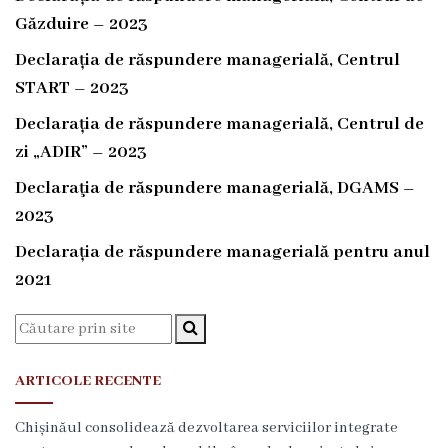
e
Găzduire – 2023
d
Declarația de răspundere managerială, Centrul
i
START – 2023
c
Declarația de răspundere managerială, Centrul de
zi „ADIR” – 2023
a
Declaraţia de răspundere managerială, DGAMS –
l
2023
ă
Declarația de răspundere managerială pentru anul
ș
2021
i
s
o
ARTICOLE RECENTE
c
Chișinăul consolidează dezvoltarea serviciilor integrate