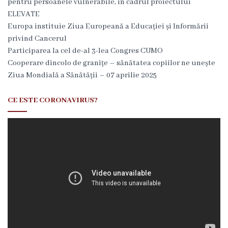
i
pentru persoanele vulnerabile, în cadrul proiectului
ELEVATE
a
Europa instituie Ziua Europeană a Educației și Informării
l
privind Cancerul
Participarea la cel de-al 3-lea Congres CUMO
ă
Cooperare dincolo de granițe – sănătatea copiilor ne unește
Ziua Mondială a Sănătății – 07 aprilie 2025
C
o
CE ESTE CORONAVIRUS?
n
d
u
c
e
r