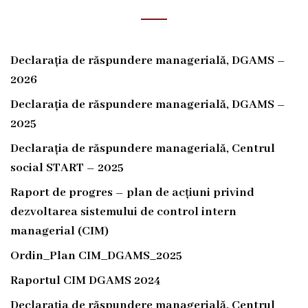
i
r
e
Declarația de răspundere managerială, DGAMS –
2026
c
Declarația de răspundere managerială, DGAMS –
ț
2025
i
Declarația de răspundere managerială, Centrul
a
social START – 2025
g
Raport de progres – plan de acțiuni privind
e
dezvoltarea sistemului de control intern
n
managerial (CIM)
e
Ordin_Plan CIM_DGAMS_2025
r
Raportul CIM DGAMS 2024
a
Declarația de răspundere managerială, Centrul