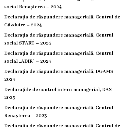
social Renașterea – 2024
l
Declarația de răspundere managerială, Centrul de
ă
Găzduire – 2024
a
Declarația de răspundere managerială, Centrul
s
social START – 2024
i
Declarația de răspundere managerială, Centrul
s
social „ADIR” – 2024
t
Declarația de răspundere managerială, DGAMS –
2024
e
Declaraţiile de control intern managerial, DAS –
n
2023
ț
Declarația de răspundere managerială, Centrul
ă
Renașterea – 2023
m
Declarația de răspundere managerială, Centrul de