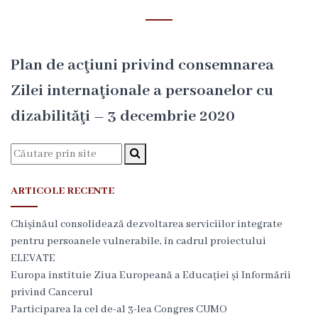
i
r
e
Plan de acţiuni privind consemnarea
c
Zilei internaţionale a persoanelor cu
ț
dizabilităţi – 3 decembrie 2020
i
a
g
ARTICOLE RECENTE
e
Chișinăul consolidează dezvoltarea serviciilor integrate
n
pentru persoanele vulnerabile, în cadrul proiectului
ELEVATE
e
Europa instituie Ziua Europeană a Educației și Informării
r
privind Cancerul
Participarea la cel de-al 3-lea Congres CUMO
a