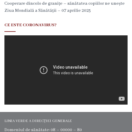
Cooperare dincolo de granițe – sănătatea copiilor ne unește
l
Ziua Mondială a Sănătății – 07 aprilie 2025
ă
CE ESTE CORONAVIRUS?
a
s
i
s
t
e
n
ț
ă
LINIA VERDE A DIRECȚIEI GENERALE
m
Domeniul de sănătate: 08 – 00000 – 80